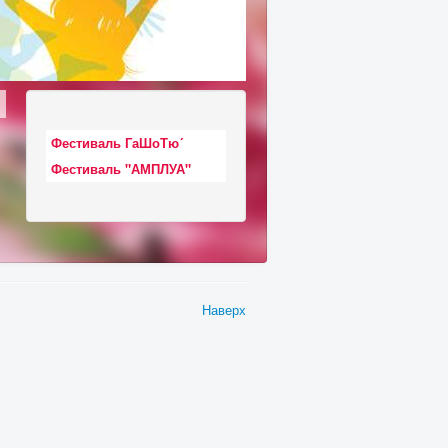
Фестиваль ГаШоТю´
Фестиваль "АМПЛУА"
Наверх