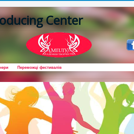
oducing Center
нери
Переможці фестивалів