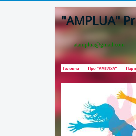
"AMPLUA" Pr
atamplua@gmail.com
Головна
Про "АМПЛУА"
Парт