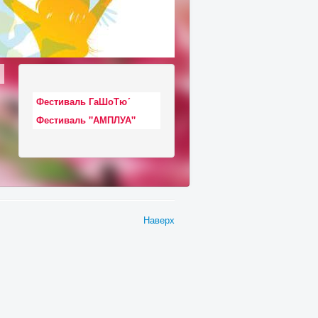
Фестиваль ГаШоТю´
Фестиваль "АМПЛУА"
Наверх