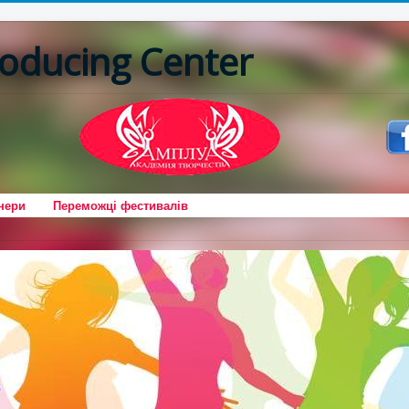
oducing Center
нери
Переможці фестивалів