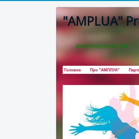
"AMPLUA" Pr
atamplua@gmail.com
Головна
Про "АМПЛУА"
Парт