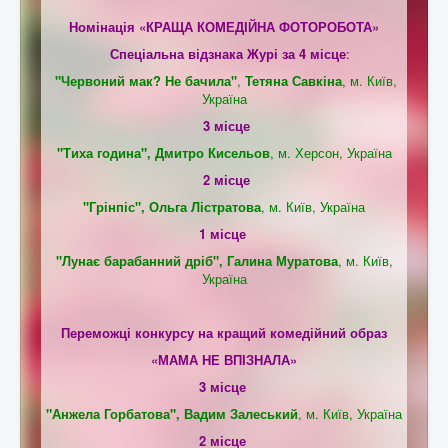
Номінація «КРАЩА КОМЕДІЙНА ФОТОРОБОТА»
Спеціальна відзнака Журі за 4 місце
:
"Червоний мак? Не бачила"
,
Тетяна Савкіна
,
м. Київ,
Україна
3 місце
"Тиха година"
,
Дмитро Кисельов
,
м. Херсон, Україна
2 місце
"Грінпіс"
,
Ольга Лістратова
,
м. Київ, Україна
1 місце
"Лунає барабанний дріб", Галина Муратова
,
м. Київ,
Україна
Переможці конкурсу на кращий комедійний образ
«МАМА НЕ ВПІЗНАЛА»
3 місце
"Анжела Горбатова"
,
Вадим Залеський
, м. Київ, Україна
2 місце