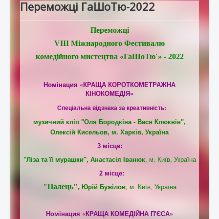
Переможці ГаШоТю-2022
Переможці фестивалів
Переможці
VIІІ Міжнародного Фестивалю
комедійного мистецтва «ГаШоТю´» - 2022
Номінация «КРАЩА КОРОТКОМЕТРАЖНА
КІНОКОМЕДІЯ»
Спеціальна відзнака за креативність:
музичний кліп "Оля Бородкіна - Вася Клюквін",
Олексій Кисельов
, м. Харків, Україна
3 місце:
"Ліза та її мурашки",
Анастасія Іванюк
,
м. Київ, Україна
2 місце:
"Палець",
Юрій Бужілов
,
м. Київ, Україна
Номінация «
КРАЩА КОМЕДІЙНА
П'ЄСА»